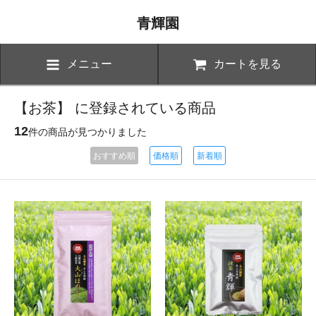
青輝園
メニュー
カートを見る
【お茶】 に登録されている商品
12
件の商品が見つかりました
おすすめ順
価格順
新着順