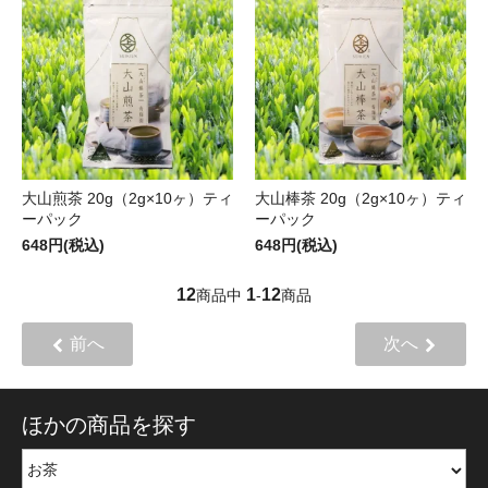
大山煎茶 20g（2g×10ヶ）ティ
大山棒茶 20g（2g×10ヶ）ティ
ーパック
ーパック
648円(税込)
648円(税込)
12
1
12
商品中
-
商品
前へ
次へ
ほかの商品を探す